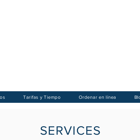
cano de Apostilla y Notarización
 Notary
Service Center Inc.
ios
Tarifas y Tiempo
Ordenar en línea
Bl
SERVICES