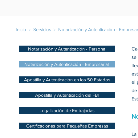
Inicio
﹥
Servicios
﹥
Notarización y Autenticación - Empresar
Notarización y Autenticación - Personal
Ca
se
Notarización y Autenticación - Empresarial
lle
est
Apostilla y Autenticación en los 50 Estados
el 
de
Apostilla y Autenticación del FBI
Est
Legalización de Embajadas
No
Certificaciones para Pequeñas Empresas
La 