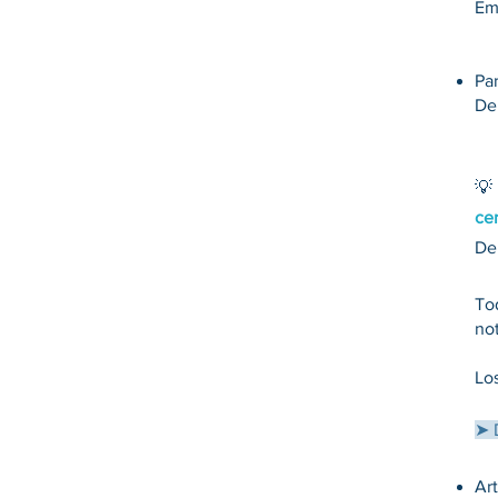
Em
Pa
De
💡 
cer
De
To
no
​L
➤
Ar