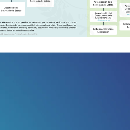
viar formulario de
3. Pagar
pedido