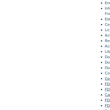
En
In
Fi
Es
Ce
Li
Ac
Re
Ac
Li
Do
Do
Do
Co
Ce
FD
FD
Ca
FD
FD