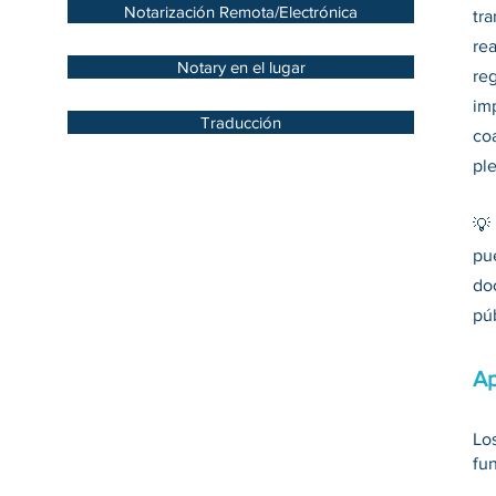
Notarización Remota/Electrónica
tr
rea
Notary en el lugar
reg
im
Traducción
co
pl
💡
pue
do
púb
Ap
Los
fu