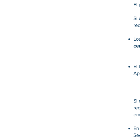
​El
Si 
req
Los
cer
El
Ap
Si 
re
em
En 
Sec