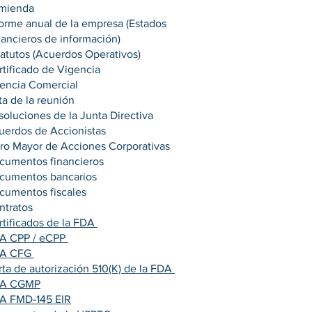
mienda
forme anual de la empresa (Estados
nancieros de información)
tatutos (Acuerdos Operativos)
rtificado de Vigencia
cencia Comercial
ta de la reunión
soluciones de la Junta Directiva
uerdos de Accionistas
bro Mayor de Acciones Corporativas
cumentos financieros
cumentos bancarios
cumentos fiscales
ntratos
rtificados de la FDA
A CPP / eCPP
A CFG
rta de autorización 510(K) de la FDA
A CGMP
A FMD-145 EIR