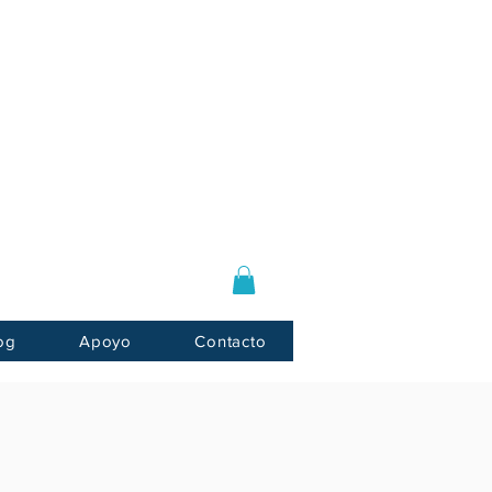
Log In / Sign Up
E-mail:
info@usnotarycenter.com
Mon-Fri 9am-5pm EST
og
Apoyo
Contacto