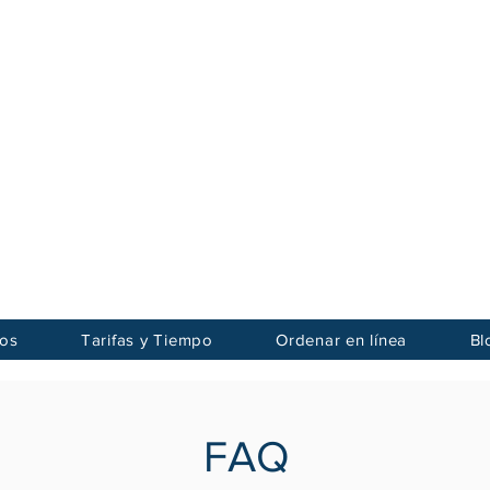
cano de Apostilla y Notarización
 Notary
Service Center Inc.
ios
Tarifas y Tiempo
Ordenar en línea
Bl
FAQ