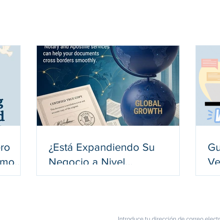
ero
¿Está Expandiendo Su
Gu
omo
Negocio a Nivel
Ve
Internacional? He Aquí Por
Ex
s
Qué Sus Documentos
No
Corporativos Podrían
Au