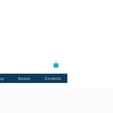
Log In / Sign Up
E-mail:
info@usnotarycenter.com
Mon-Fri 9am-5pm EST
og
Apoyo
Contacto