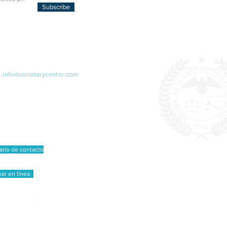
Subscribe
ÁCTENOS
:
info@usnotarycenter.com
79-7304
español de 1 p.m. a 5 p.m.)
iplomat Dr., STE 101,
sas, VA 20109, USA
ario de contacto
ar en línea