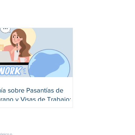
ía sobre Pasantías de
rano y Visas de Trabajo:
plicación de la
tarización, la Apostilla y la
tenticación