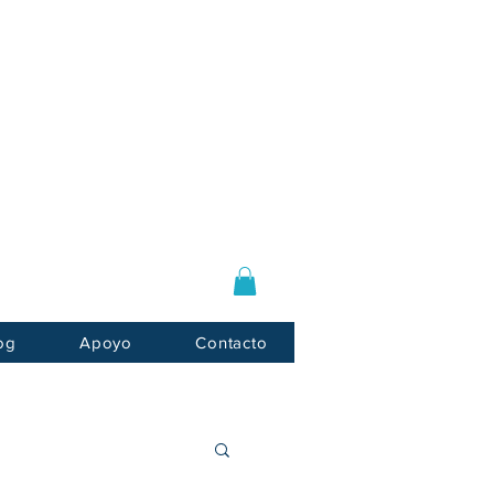
Log In / Sign Up
E-mail:
info@usnotarycenter.com
Mon-Fri 9am-5pm EST
og
Apoyo
Contacto