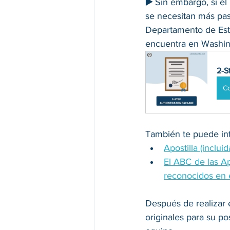
▶️ 
Sin embargo, si el 
se necesitan más pas
Departamento de Esta
encuentra en Washi
2-S
C
También te puede int
Apostilla (inclui
El ABC de las A
reconocidos en e
Después de realizar 
originales para su po