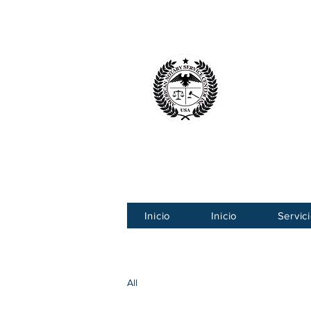
Centro Ameri
American
Inicio
Inicio
Servic
All