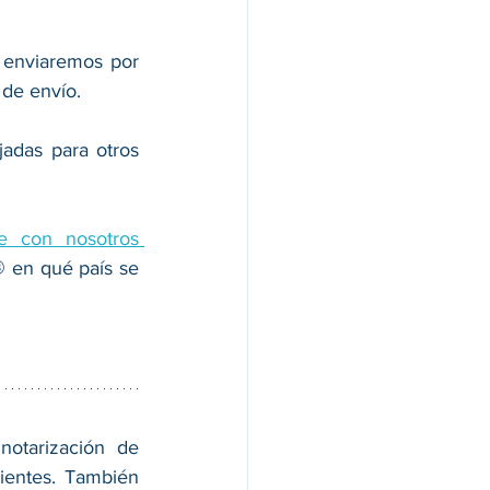
 enviaremos por 
 de envío. 
Proporcionamos servicios de apostilla, autenticación y legalización de embajadas para otros 
comuníquese con nosotros 
 en qué país se 
notarización de 
ientes. También 