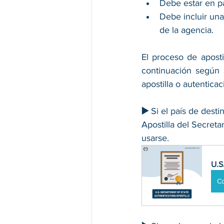
Debe estar en p
Debe incluir una
de la agencia. 
El proceso de aposti
continuación según 
apostilla o autenticac
▶️ 
Si el país de desti
Apostilla del Secreta
usarse.
U.S
C