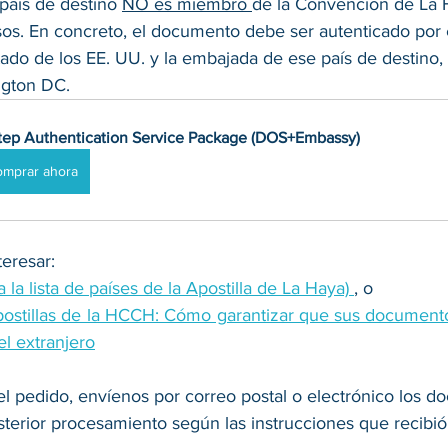
país de destino 
NO es miembro 
de la Convención de La 
os. En concreto, el documento debe ser autenticado por 
do de los EE. UU. y la embajada de ese país de destino,
ngton DC.
tep Authentication Service Package (DOS+Embassy)
omprar ahora
eresar: 
da la lista de países de la Apostilla de La Haya) 
, o 
postillas de la HCCH: Cómo garantizar que sus documento
l extranjero
el pedido, envíenos por correo postal o electrónico los 
sterior procesamiento según las instrucciones que recibió