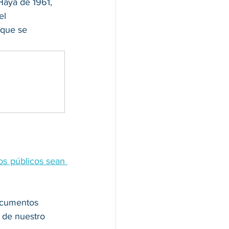
Haya de 1961, 
el 
 que se 
s públicos sean 
documentos 
 de nuestro 