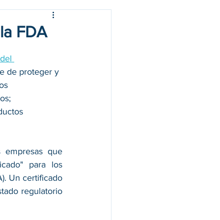
 la FDA
del 
e de proteger y 
os 
os; 
ductos 
as empresas que 
cado" para los 
 Un certificado 
ado regulatorio 