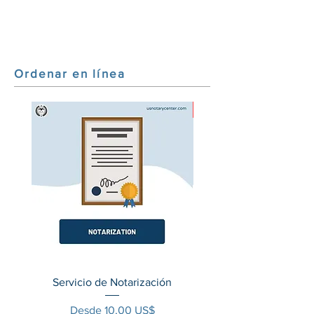
Ordenar en línea
HOT
Servicio de Notarización
(50 estados y DC) Secre
Precio de oferta
Desde
10,00 US$