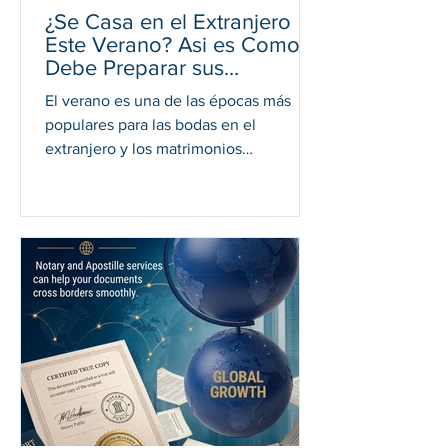
¿Se Casa en el Extranjero
Este Verano? Asi es Como
Debe Preparar sus
Documentos de Estados
El verano es una de las épocas más
Unidos
populares para las bodas en el
extranjero y los matrimonios
internacionales. Ya sea que planee
intercambiar votos en Italia, México,
Francia, España, la República
Dominicana, Japón, Tailandia u otro
hermoso destino, muchos países
exigen documentos oficiales de los
Estados Unidos para que el matrimonio
pueda celebrarse legalmente. Conocer
estos requisitos con antelación puede
ayudarle a evitar retrasos y el estrés de
última hora. En American