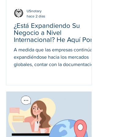
USnotary
hace 2 días
¿Está Expandiendo Su
Negocio a Nivel
Internacional? He Aquí Por
Qué Sus Documentos
A medida que las empresas continúan
Corporativos Podrían
expandiéndose hacia los mercados
Requerir Certificación
globales, contar con la documentación
Notarial, Apostilla o
corporativa adecuada es tan importante
Autenticación
como disponer de la estrategia
empresarial correcta. Ya sea que esté
abriendo una sucursal en el extranjero,
constituyendo una filial, celebrando
contratos internacionales o solicitando
licencias en el exterior, muchos países
exigen que sus documentos
empresariales sean verificados