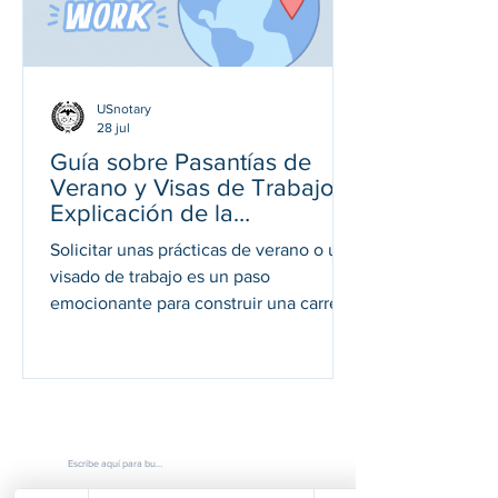
oficialmente antes de ser aceptados.
Comprender cuá
USnotary
28 jul
Guía sobre Pasantías de
Verano y Visas de Trabajo:
Explicación de la
Notarización, la Apostilla y
Solicitar unas prácticas de verano o un
la Autenticación
visado de trabajo es un paso
emocionante para construir una carrera
internacional. Ya sea que te traslades al
extranjero para adquirir experiencia
profesional o para una reubicación a
largo plazo, un aspecto esencial —
aunque a menudo pasado por alto— del
proceso es la legalización de
documentos. Diferentes países exigen