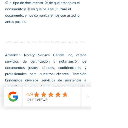
① el tipo de documento, ② de qué estado es el 
documento y ③ en qué país se utilizará el 
documento, y nos comunicaremos con usted lo 
antes posible.
American Notary Service Center Inc. ofrece 
servicios de certificación y notarización de 
documentos justos, rápidos, confidenciales y 
profesionales para nuestros clientes. También 
brindamos diversos servicios de asistencia a 
pequeñas empresas dirigidas por grupos social y 
económicamente desfavorecidos. Nuestro servicio 
ayuda a las pequeñas empresas a obtener 
contratos del gobierno federal, afianzarse en el 
mercado e impulsar sus ventas. Para obtener más 
información, visite nuestro sitio web en 
www.usnotarycenter.com
y contáctenos llamando 