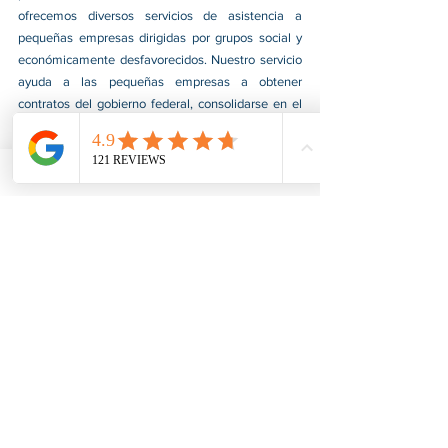
ofrecemos diversos servicios de asistencia a 
pequeñas empresas dirigidas por grupos social y 
económicamente desfavorecidos. Nuestro servicio 
ayuda a las pequeñas empresas a obtener 
contratos del gobierno federal, consolidarse en el 
mercado y aumentar sus ventas. Para más 
información, visite nuestro sitio web 
www.usnotarycenter.com
y contáctenos llamando 
al 202-599-0777 o por correo electrónico a 
info@usnotarycenter.com
.
Ver todo
Entradas recientes