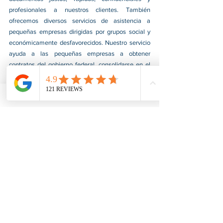
profesionales a nuestros clientes. También 
ofrecemos diversos servicios de asistencia a 
pequeñas empresas dirigidas por grupos social y 
económicamente desfavorecidos. Nuestro servicio 
ayuda a las pequeñas empresas a obtener 
contratos del gobierno federal, consolidarse en el 
mercado y aumentar sus ventas. Para más 
información, visite nuestro sitio web 
www.usnotarycenter.com
y contáctenos llamando 
al 202-599-0777 o por correo electrónico a 
info@usnotarycenter.com
.
Ver todo
Entradas recientes