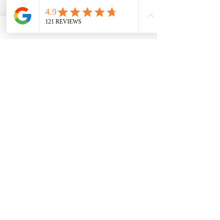
✔️ Certificados FDA
✔️ Documentos de la USPTO
... ... ¡
Y MÁS!
Subscribe
ENLACES POPULARES
Inicio
Acerca de nosotros
Blog
Preguntas frecuentes
Descargar
Subir
Video