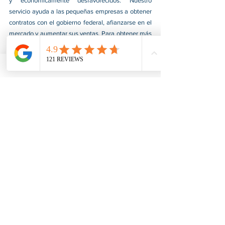
y económicamente desfavorecidos. Nuestro 
servicio ayuda a las pequeñas empresas a obtener 
contratos con el gobierno federal, afianzarse en el 
mercado y aumentar sus ventas. Para obtener más 
información, visite nuestro sitio web en 
www.usnotarycenter.com
 y contáctenos llamando 
al 202-599-0777 o por correo electrónico a 
info@usnotarycenter.com
. 
Ver todo
Entradas recientes