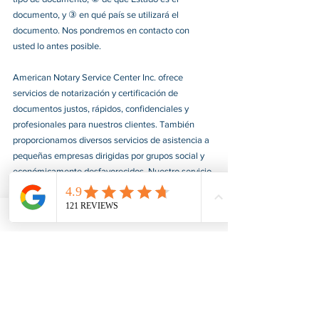
documento, y ③ en qué país se utilizará el 
documento. Nos pondremos en contacto con 
usted lo antes posible.
American Notary Service Center Inc. ofrece 
servicios de notarización y certificación de 
documentos justos, rápidos, confidenciales y 
profesionales para nuestros clientes. También 
proporcionamos diversos servicios de asistencia a 
pequeñas empresas dirigidas por grupos social y 
económicamente desfavorecidos. Nuestro servicio 
ayuda a las pequeñas empresas a obtener 
contratos del gobierno federal, ganar presencia en 
el mercado y aumentar sus ventas. Para más 
información, visite nuestro sitio web en 
www.usnotarycenter.com
, y contáctenos llamando 
al 202-599-0777 o por correo electrónico a 
info@usnotarycenter.com
.