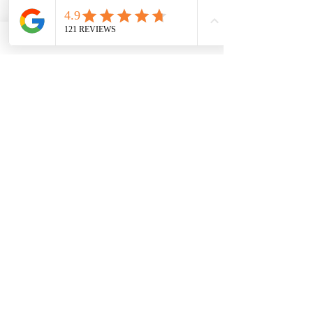
ofrecemos diversos servicios de asistencia a 
pequeñas empresas dirigidas por grupos social y 
económicamente desfavorecidos. Nuestro servicio 
ayuda a las pequeñas empresas a obtener 
contratos del gobierno federal, consolidarse en el 
mercado y aumentar sus ventas. Para más 
información, visite nuestro sitio web 
www.usnotarycenter.com
y contáctenos llamando 
al 202-599-0777 o por correo electrónico a 
info@usnotarycenter.com
.
Ver todo
Entradas recientes