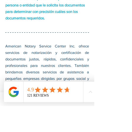
persona o entidad que le solicita los documentos 
para determinar con precisión cuáles son los 
documentos requeridos.
American Notary Service Center Inc. ofrece 
servicios de notarización y certificación de 
documentos justos, rápidos, confidenciales y 
profesionales para nuestros clientes. También 
brindamos diversos servicios de asistencia a 
pequeñas empresas dirigidas por grupos social y 
económicamente desfavorecidos. Nuestros 
servicios ayudan a estas pequeñas empresas a 
obtener contratos con el gobierno federal, 
consolidarse en el mercado e impulsar sus ventas. 
Para obtener más información, visite nuestro sitio 
web en 
www.usnotarycenter.com
,
 o contáctenos 
llamando al 202-599-0777 o enviando un correo 
electrónico a 
info@usnotarycenter.com
.