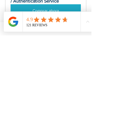
/ Authentication Service
Comprar ahora
American Notary Service Center Inc. ofrece 
servicios de notarización y certificación de 
documentos justos, rápidos, confidenciales y 
profesionales a nuestros clientes. También 
ofrecemos diversos servicios de asistencia a 
pequeñas empresas dirigidas por grupos social y 
económicamente desfavorecidos. Nuestro servicio 
ayuda a las pequeñas empresas a obtener 
contratos del gobierno federal, consolidarse en el 
mercado y aumentar sus ventas. Para más 
información, visite nuestro sitio web 
www.usnotarycenter.com
y contáctenos llamando 