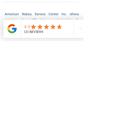
American Notary Service Center Inc. ofrece 
servicios de certificación y notarización de 
documentos justos, rápidos, confidenciales y 
profesionales para nuestros clientes. También 
brindamos diversos servicios de asistencia a 
pequeñas empresas dirigidas por grupos social y 
económicamente desfavorecidos. Nuestro servicio 
ayuda a las pequeñas empresas a obtener 
contratos del gobierno federal, afianzarse en el 
mercado e impulsar sus ventas. Para obtener más 
información, visite nuestro sitio web en 
www.usnotarycenter.com
y contáctenos llamando 
al 202-599-0777 o por correo electrónico a 
info@usnotarycenter.com
.