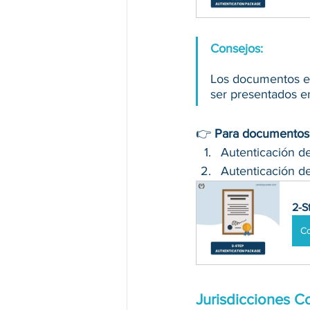
Consejos: 
Los documentos e
ser presentados en
👉 
Para documentos e
Autenticación d
Autenticación d
2-S
C
Jurisdicciones 