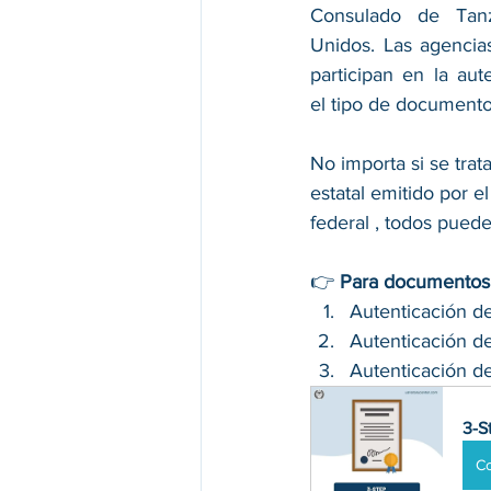
Consulado de Tanz
Unidos. Las agencia
participan en la aut
el tipo de documento
No importa si se tra
estatal emitido por e
federal , todos puede
👉 
Para documentos n
Autenticación de
Autenticación d
Autenticación d
3-S
C