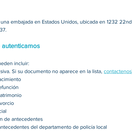
 una embajada en Estados Unidos, ubicada en 1232 22nd 
37.
 autenticamos
den incluir:
usiva. Si su documento no aparece en la lista, 
contactenos
acimiento
efunción
matrimonio
ivorcio
ial
ón de antecedentes
antecedentes del departamento de policía local