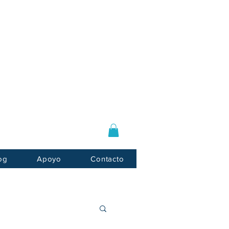
Log In / Sign Up
E-mail:
info@usnotarycenter.com
Mon-Fri 9am-5pm EST
og
Apoyo
Contacto