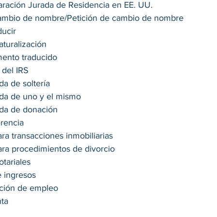
laración Jurada de Residencia en EE. UU.
cambio de nombre/Petición de cambio de nombre
ducir
aturalización
ento traducido
 del IRS
da de soltería
ada de uno y el mismo
ada de donación
erencia
ara transacciones inmobiliarias
ara procedimientos de divorcio
tariales
 ingresos
ación de empleo
nta