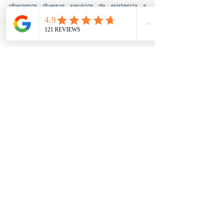
ofrecemos diversos servicios de asistencia a 
pequeñas empresas dirigidas por grupos social y 
económicamente desfavorecidos. Nuestro servicio 
ayuda a las pequeñas empresas a obtener 
contratos del gobierno federal, consolidarse en el 
mercado y aumentar sus ventas. Para más 
información, visite nuestro sitio 
https://www.usnotarycenter.com
 y contáctenos 
llamando al 202-599-0777 o por correo 
electrónico a 
info@usnotarycenter.com
.
Ver todo
Entradas recientes