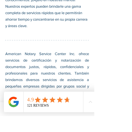
Nuestros expertos pueden brindarle una gama 
completa de servicios rápidos que le permitirán 
ahorrar tiempo y concentrarse en su propia carrera 
y áreas clave.
American Notary Service Center Inc. ofrece 
servicios de certificación y notarización de 
documentos justos, rápidos, confidenciales y 
profesionales para nuestros clientes. También 
brindamos diversos servicios de asistencia a 
pequeñas empresas dirigidas por grupos social y 
económicamente desfavorecidos. Nuestro servicio 
ayuda a las pequeñas empresas a obtener 
contratos del gobierno federal, afianzarse en el 
mercado e impulsar sus ventas. Para obtener más 
información, visite nuestro sitio web en 
www.usnotarycenter.com
y contáctenos llamando 
al 202-599-0777 o por correo electrónico a 