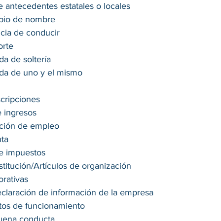
e antecedentes estatales o locales 
bio de nombre 
ncia de conducir 
rte 
da de soltería 
ada de uno y el mismo 
cripciones 
 ingresos 
ación de empleo 
ta 
e impuestos 
stitución/Artículos de organización 
rativas 
eclaración de información de la empresa 
tos de funcionamiento 
buena conducta 