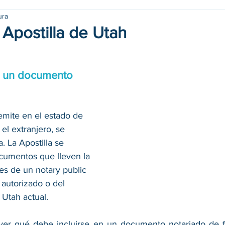
ura
 Apostilla de Utah
r un documento 
mite en el estado de 
 el extranjero, se 
. La Apostilla se 
cumentos que lleven la 
ales de un notary public 
autorizado o del 
 Utah actual. 
ver qué debe incluirse en un documento notariado de f