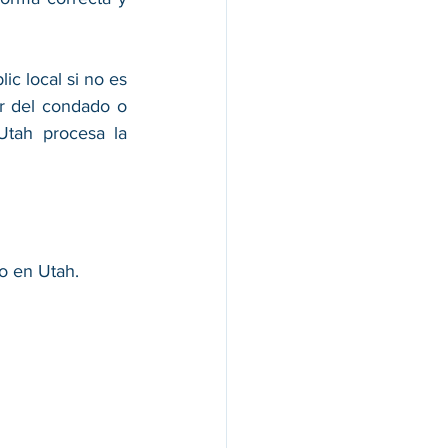
c local si no es 
or del condado o 
Utah procesa la 
o en Utah. 