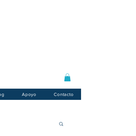
Log In / Sign Up
E-mail:
info@usnotarycenter.com
Mon-Fri 9am-5pm EST
og
Apoyo
Contacto