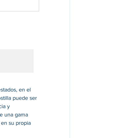
tados, en el 
tilla puede ser 
ia y 
le una gama 
 en su propia 