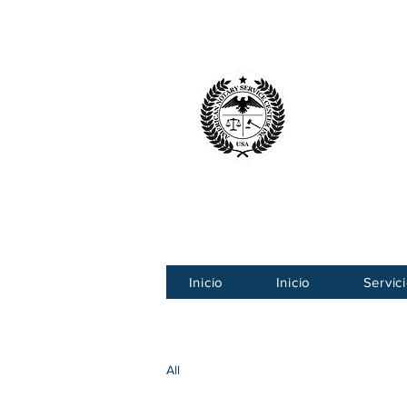
Centro Ameri
American
Inicio
Inicio
Servic
All