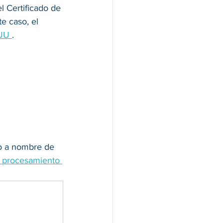
l Certificado de 
e caso, el 
 UU 
. 
lo a nombre de 
de procesamiento 