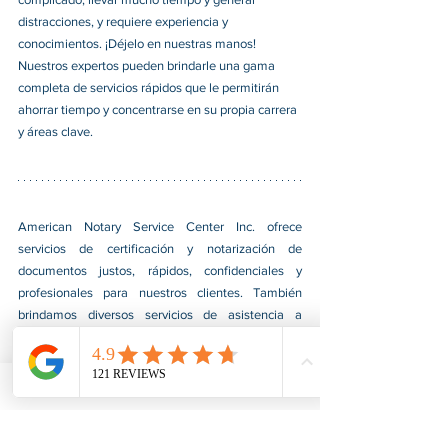
distracciones, y requiere experiencia y 
conocimientos. ¡Déjelo en nuestras manos! 
Nuestros expertos pueden brindarle una gama 
completa de servicios rápidos que le permitirán 
ahorrar tiempo y concentrarse en su propia carrera 
y áreas clave.
American Notary Service Center Inc. ofrece 
servicios de certificación y notarización de 
documentos justos, rápidos, confidenciales y 
profesionales para nuestros clientes. También 
brindamos diversos servicios de asistencia a 
pequeñas empresas dirigidas por grupos social y 
económicamente desfavorecidos. Nuestro servicio 
ayuda a las pequeñas empresas a obtener 
contratos del gobierno federal, afianzarse en el 
mercado e impulsar sus ventas. Para obtener más 
información, visite nuestro sitio web en 