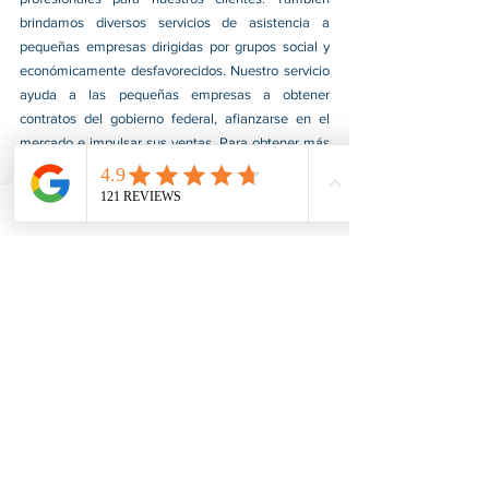
brindamos diversos servicios de asistencia a 
pequeñas empresas dirigidas por grupos social y 
económicamente desfavorecidos. Nuestro servicio 
ayuda a las pequeñas empresas a obtener 
contratos del gobierno federal, afianzarse en el 
mercado e impulsar sus ventas. Para obtener más 
información, visite nuestro sitio web en 
www.usnotarycenter.com
y contáctenos llamando 
al 202-599-0777 o por correo electrónico a 
info@usnotarycenter.com
. 
Ver todo
Entradas recientes