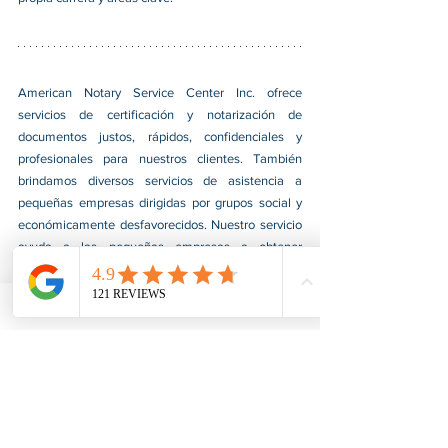
American Notary Service Center Inc. ofrece 
servicios de certificación y notarización de 
documentos justos, rápidos, confidenciales y 
profesionales para nuestros clientes. También 
brindamos diversos servicios de asistencia a 
pequeñas empresas dirigidas por grupos social y 
económicamente desfavorecidos. Nuestro servicio 
ayuda a las pequeñas empresas a obtener 
contratos del gobierno federal, afianzarse en el 
mercado e impulsar sus ventas. Para obtener más 
información, visite nuestro sitio web en 
www.usnotarycenter.com
y contáctenos llamando 
al 202-599-0777 o por correo electrónico a 
info@usnotarycenter.com
. 