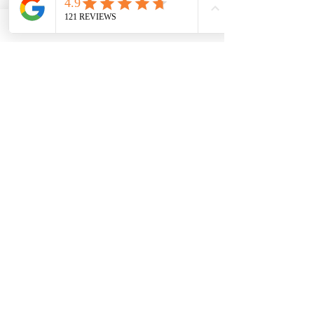
económicamente desfavorecidos. Nuestro servicio 
ayuda a las pequeñas empresas a obtener 
contratos del gobierno federal, afianzarse en el 
mercado e impulsar sus ventas. Para obtener más 
información, visite nuestro sitio web en 
www.usnotarycenter.com
y contáctenos llamando 
al 202-599-0777 o por correo electrónico a 
info@usnotarycenter.com
.
Ver todo
Entradas recientes