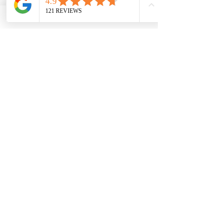
económicamente desfavorecidos. Nuestro servicio 
ayuda a las pequeñas empresas a obtener 
contratos del gobierno federal, afianzarse en el 
mercado e impulsar sus ventas. Para obtener más 
información, visite nuestro sitio web en 
www.usnotarycenter.com
y contáctenos llamando 
al 202-599-0777 o por correo electrónico a 
info@usnotarycenter.com
.
Ver todo
Entradas recientes