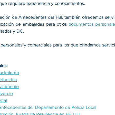
 que requiere experiencia y conocimientos.
ación de Antecedentes del FBI, también ofrecemos servicio
lización de embajadas para otros 
documentos personale
stados y DC.
personales y comerciales para los que brindamos servicios
les:
Nacimiento
Defunción
Matrimonio
ivorcio
cial
 Antecedentes del Departamento de Policía Local
laración Jurada de Residencia en EE. UU.