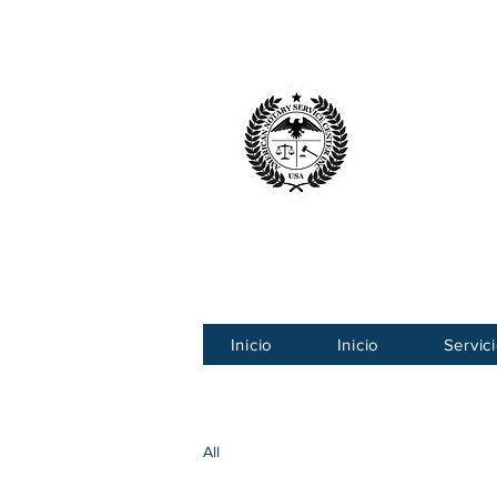
Centro Ameri
American
Inicio
Inicio
Servic
All