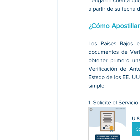
Tenga en cuenta que 
a partir de su fecha 
¿Cómo Apostillar
Los Paises Bajos 
documentos de Verif
obtener primero una
Verificación de An
Estado de los EE. UU
simple.
1. Solicite el Servic
U.S
C