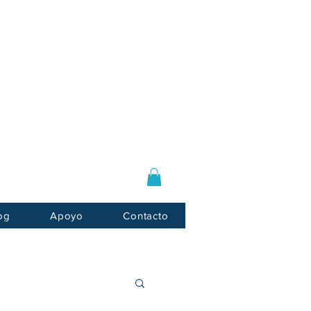
Log In / Sign Up
E-mail:
info@usnotarycenter.com
Mon-Fri 9am-5pm EST
og
Apoyo
Contacto