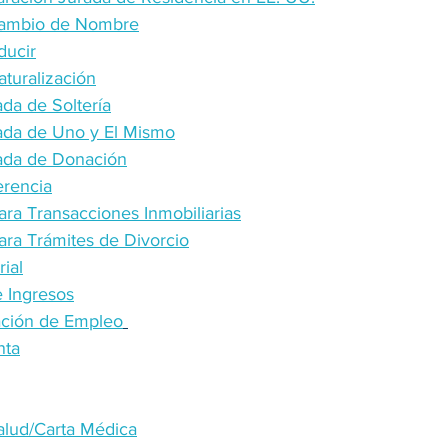
 Cambio de Nombre
ducir
aturalización
da de Soltería
ada de Uno y El Mismo
ada de Donación
erencia
ara Transacciones Inmobiliarias
ara Trámites de Divorcio
ial
 Ingresos
cación de Empleo
nta
alud/Carta Médica