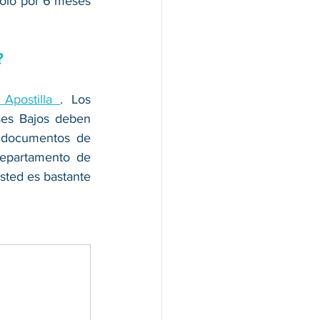
olo por 6 meses 
?
Apostilla 
. Los 
es Bajos deben 
s documentos de 
epartamento de 
ted es bastante 