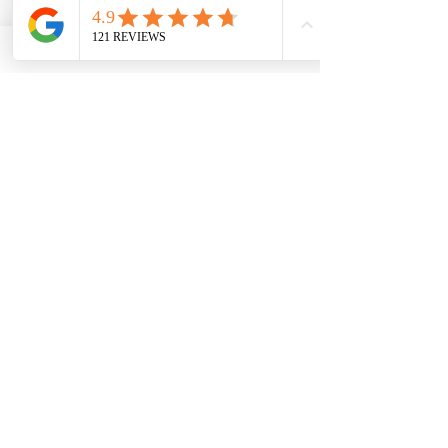
brindamos diversos servicios de asistencia a 
pequeñas empresas dirigidas por grupos social y 
económicamente desfavorecidos. Nuestro servicio 
ayuda a las pequeñas empresas a obtener 
contratos del gobierno federal, afianzarse en el 
mercado e impulsar sus ventas. Para obtener más 
información, visite nuestro sitio web en 
www.usnotarycenter.com
y contáctenos llamando 
al 202-599-0777 o por correo electrónico a 
info@usnotarycenter.com
.
Ver todo
Entradas recientes