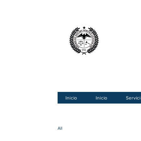
Centro Ameri
American
Inicio
Inicio
Servic
All