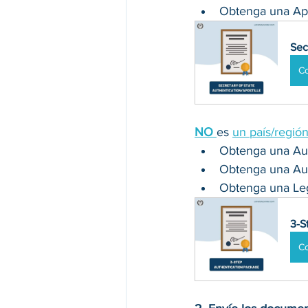
Obtenga una Apos
Sec
C
NO 
es 
un país/regió
Obtenga una Aute
Obtenga una Aut
Obtenga una Leg
3-S
C