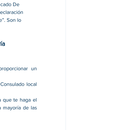
icado De 
eclaración 
e”. Son lo 
ía
roporcionar un 
Consulado local 
 que te haga el 
a mayoría de las 