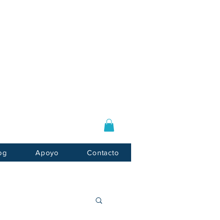
Log In / Sign Up
E-mail:
info@usnotarycenter.com
Mon-Fri 9am-5pm EST
og
Apoyo
Contacto