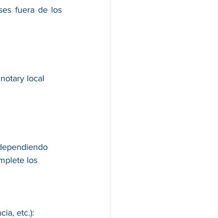
es fuera de los 
notary local 
 dependiendo 
mplete los 
a, etc.): 