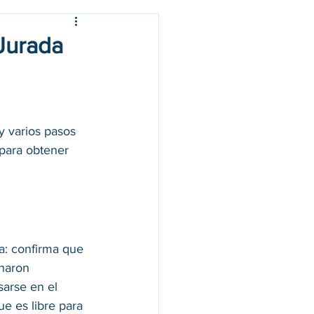
 Jurada
y varios pasos 
 para obtener 
a: confirma que 
naron 
arse en el 
e es libre para 