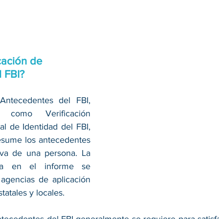
cación de 
 FBI?
Antecedentes del FBI, 
 como Verificación 
l de Identidad del FBI, 
esume los antecedentes 
tiva de una persona. La 
ada en el informe se 
agencias de aplicación 
statales y locales.
ntecedentes del FBI generalmente se requiere para satisfa