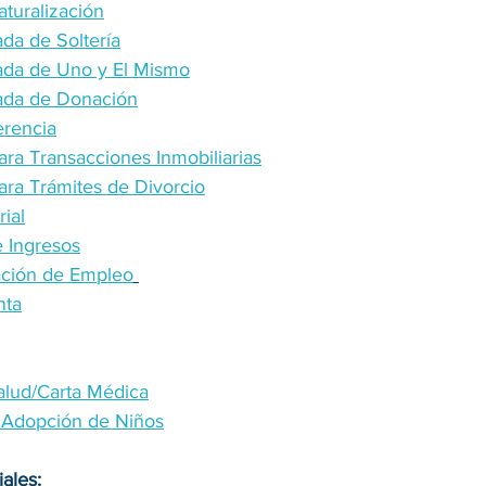
aturalización
da de Soltería
ada de Uno y El Mismo
ada de Donación
erencia
ara Transacciones Inmobiliarias
ara Trámites de Divorcio
ial
 Ingresos
cación de Empleo
nta
alud/Carta Médica
Adopción de Niños
ales: