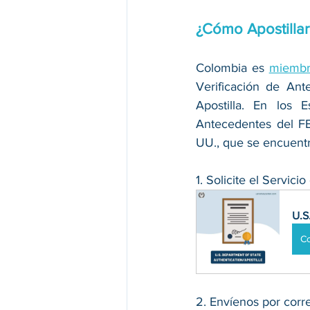
¿Cómo Apostillar
Colombia es 
miembro
Verificación de An
Apostilla. En los 
Antecedentes del FB
UU., que se encuentr
1. Solicite el Servic
U.S
C
2. Envíenos por corre