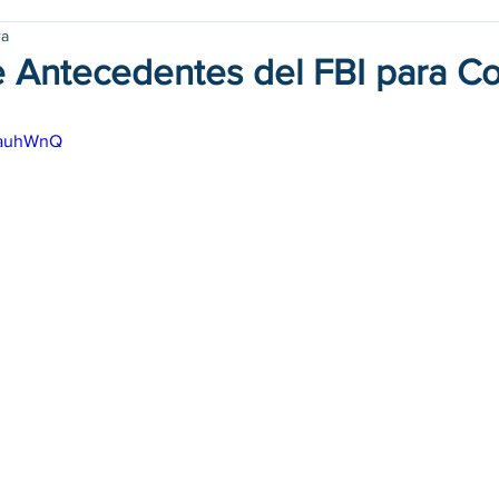
ra
de Antecedentes del FBI para C
S1auhWnQ