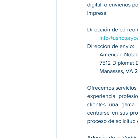
digital, o envíenos p
impresa.
Dirección de correo 
info@usnotaryc
Dirección de envio:
American Notar
7512 Diplomat Dr
Manassas, VA 
Ofrecemos servicios 
experiencia profesi
clientes una gama 
centrarse en sus prop
proceso de solicitud
Además de la Verific