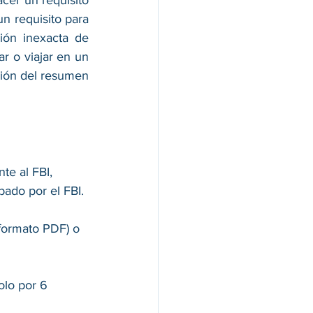
n requisito para 
ión inexacta de 
r o viajar en un 
ción del resumen 
te al FBI, 
bado por el FBI.
(formato PDF) o 
olo por 6 