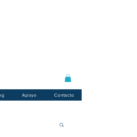
Log In / Sign Up
E-mail:
info@usnotarycenter.com
Mon-Fri 9am-5pm EST
og
Apoyo
Contacto