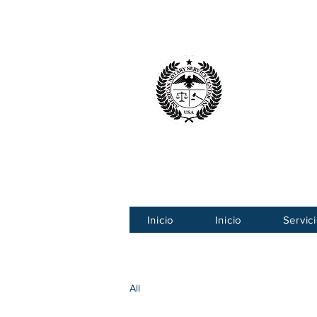
Centro Ameri
American
Inicio
Inicio
Servic
All