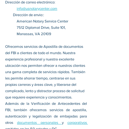
Dirección de correo electrónico: 
info@usnotarycenter.com
Dirección de envio:
:
American Notary Service Center
7512 Diplomat Drive, Suite 101,
Manassas, VA 20109
Ofrecemos servicios de Apostilla de documentos 
del FBI a clientes de todo el mundo. Nuestra 
experiencia profesional y nuestra excelente 
ubicación nos permiten ofrecer a nuestros clientes 
una gama completa de servicios rápidos. También 
les permite ahorrar tiempo, centrarse en sus 
propias carreras y áreas clave, y liberarse del 
complicado, lento y distractor proceso de solicitud 
que requiere experiencia y conocimientos. 
Además de la Verificación de Antecedentes del 
FBI, también ofrecemos servicios de apostilla, 
autenticación y legalización de embajadas para 
otros 
documentos personales 
y 
corporativos 
emitidos en los 50 estados y DC. 