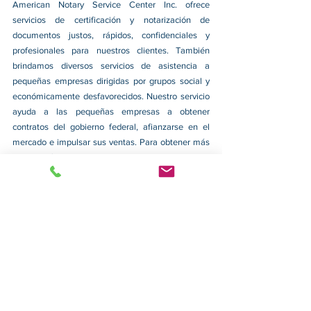
American Notary Service Center Inc. ofrece 
servicios de certificación y notarización de 
documentos justos, rápidos, confidenciales y 
profesionales para nuestros clientes. También 
brindamos diversos servicios de asistencia a 
pequeñas empresas dirigidas por grupos social y 
económicamente desfavorecidos. Nuestro servicio 
ayuda a las pequeñas empresas a obtener 
contratos del gobierno federal, afianzarse en el 
mercado e impulsar sus ventas. Para obtener más 
información, visite nuestro sitio web en 
www.usnotarycenter.com
y contáctenos llamando 
al 202-599-0777 o por correo electrónico a 
info@usnotarycenter.com
.
Ver todo
Entradas recientes