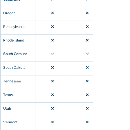
​Oregon
❌
❌
Pennsylvania
❌
❌
​Rhode Island
❌
❌
​South Carolina
​✅
​✅
​South Dakota
❌
❌
​Tennessee
❌
❌
​Texas
❌
❌
​Utah 
❌
❌
​Vermont
❌
❌