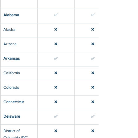
​Alabama
​✅
​✅
​Alaska
❌
❌
​Arizona
❌
❌
​Arkansas
​✅
​✅
​California
❌
❌
​Colorado
❌
❌
​Connecticut
❌
❌
​Delaware
​✅
​✅
​District of 
❌
❌
Columbia (DC)