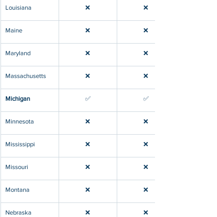
​Louisiana
❌
❌
​Maine
❌
❌
​Maryland
❌
❌
​Massachusetts
❌
❌
​Michigan
​✅
​✅
​Minnesota
❌
❌
Mississippi
❌
❌
​Missouri
❌
❌
Montana
❌
❌
​Nebraska
❌
❌