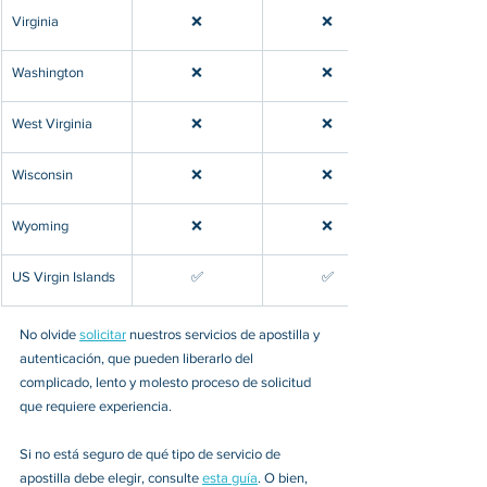
​Virginia
❌
❌
​Washington
❌
❌
​West Virginia
❌
❌
​Wisconsin
❌
❌
​Wyoming
❌
❌
US Virgin Islands
​✅
​✅
No olvide 
solicitar
 nuestros servicios de apostilla y 
autenticación, que pueden liberarlo del 
complicado, lento y molesto proceso de solicitud 
que requiere experiencia.  
Si no está seguro de qué tipo de servicio de 
apostilla debe elegir, consulte 
esta guía
. O bien, 