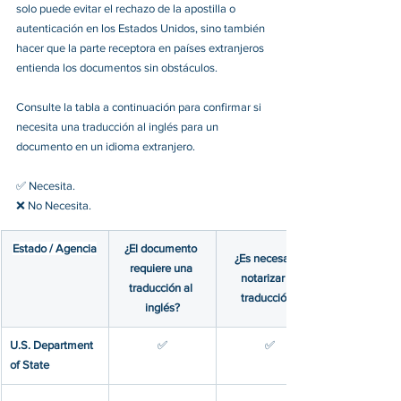
solo puede evitar el rechazo de la apostilla o 
autenticación en los Estados Unidos, sino también 
hacer que la parte receptora en países extranjeros 
entienda los documentos sin obstáculos. 
Consulte la tabla a continuación para confirmar si 
necesita una traducción al inglés para un 
documento en un idioma extranjero. 
✅ 
Necesita.
❌ 
No Necesita.
Estado / Agencia
¿El documento 
​¿Es necesario 
requiere una 
notarizar la 
traducción al 
traducción?
inglés?
​U.S. Department 
​✅
​✅
of State