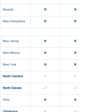
​Nevada
❌
❌
​New Hampshire
❌
❌
​New Jersey
❌
❌
​New Mexico
❌
❌
​New York
❌
❌
​North Carolina
​✅
​✅
​North Dakota
​✅
​✅
​Ohio
❌
❌
​Oklahoma
​✅
​✅