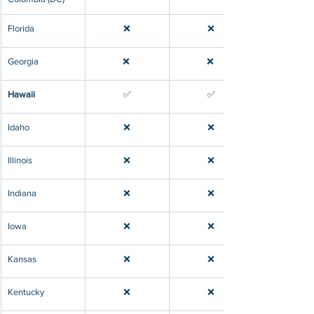
​Florida
❌
❌
Georgia
❌ 
❌ 
​Hawaii
​✅
​✅
​Idaho
❌
❌
Illinois
❌
❌
​Indiana
❌
❌
​Iowa
❌
❌
​Kansas
❌
❌
Kentucky
❌
❌