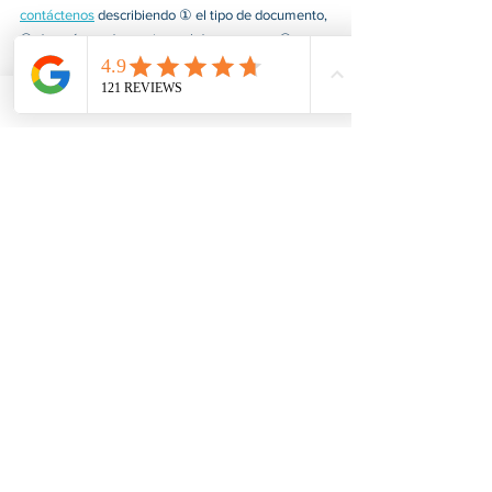
contáctenos
 describiendo ① el tipo de documento, 
② de qué estado proviene el documento y ③ en 
qué país se utilizará el documento, y nos 
comunicaremos con usted lo antes posible. 
American Notary Service Center Inc. proporciona 
servicios de certificación y notarización de 
documentos justos, rápidos, confidenciales y 
profesionales para nuestros clientes. También 
ofrecemos diversos servicios de asistencia a 
pequeñas empresas lideradas por colectivos social 
y económicamente desfavorecidos. Nuestro 
servicio ayuda a las pequeñas empresas a obtener 
contratos con el gobierno federal, afianzarse en el 
mercado y aumentar sus ventas. Para obtener más 
información, visite nuestro sitio web en 
www.usnotarycenter.com
 y contáctenos llamando 
al 202-599-0777 o por correo electrónico a 