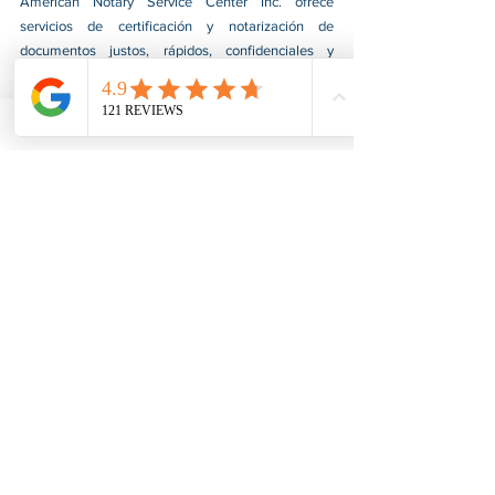
American Notary Service Center Inc. ofrece 
servicios de certificación y notarización de 
documentos justos, rápidos, confidenciales y 
profesionales para nuestros clientes. También 
brindamos diversos servicios de asistencia a 
pequeñas empresas dirigidas por grupos social y 
económicamente desfavorecidos. Nuestro servicio 
ayuda a las pequeñas empresas a obtener 
contratos del gobierno federal, afianzarse en el 
mercado e impulsar sus ventas. Para obtener más 
información, visite nuestro sitio web en 
www.usnotarycenter.com
y contáctenos llamando 
al 202-599-0777 o por correo electrónico a 
info@usnotarycenter.com
.
Ver todo
Entradas recientes