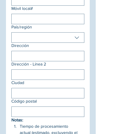
Móvil local#
Dirección de envio
País/región
Dirección
Dirección - Línea 2
Ciudad
Código postal
Notas:
Tiempo de procesamiento 
actual (estimado, excluyendo el 