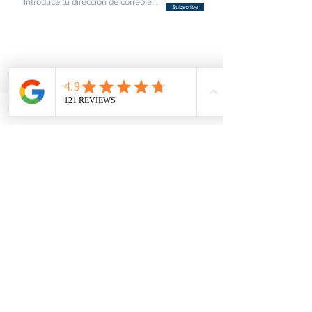
Subscribe
ENLACES POPULARES
Inicio
Acerca de nosotros
Blog
Preguntas frecuentes
Descargar
Subir
Video
Testimonios
Contactot
SERVICIOS
Tarifas
Tiempos de procesamiento actuales
Notarización y Autenticación - Personal
Notarización y Autenticación - Empresarial
Apostilla y Autenticación en los 50 Estados
Apostilla y Autenticación del FBI
Legalización de Embajadas
Certificaciones para Pequeñas Empresas
Traducción